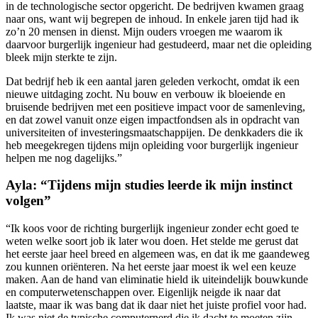
in de technologische sector opgericht. De bedrijven kwamen graag
naar ons, want wij begrepen de inhoud. In enkele jaren tijd had ik
zo’n 20 mensen in dienst. Mijn ouders vroegen me waarom ik
daarvoor burgerlijk ingenieur had gestudeerd, maar net die opleiding
bleek mijn sterkte te zijn.
Dat bedrijf heb ik een aantal jaren geleden verkocht, omdat ik een
nieuwe uitdaging zocht. Nu bouw en verbouw ik bloeiende en
bruisende bedrijven met een positieve impact voor de samenleving,
en dat zowel vanuit onze eigen impactfondsen als in opdracht van
universiteiten of investeringsmaatschappijen. De denkkaders die ik
heb meegekregen tijdens mijn opleiding voor burgerlijk ingenieur
helpen me nog dagelijks.”
Ayla: “Tijdens mijn studies leerde ik mijn instinct
volgen”
“Ik koos voor de richting burgerlijk ingenieur zonder echt goed te
weten welke soort job ik later wou doen. Het stelde me gerust dat
het eerste jaar heel breed en algemeen was, en dat ik me gaandeweg
zou kunnen oriënteren. Na het eerste jaar moest ik wel een keuze
maken. Aan de hand van eliminatie hield ik uiteindelijk bouwkunde
en computerwetenschappen over. Eigenlijk neigde ik naar dat
laatste, maar ik was bang dat ik daar niet het juiste profiel voor had.
Ik was niet de typische computernerd die ik dacht te moeten zijn,