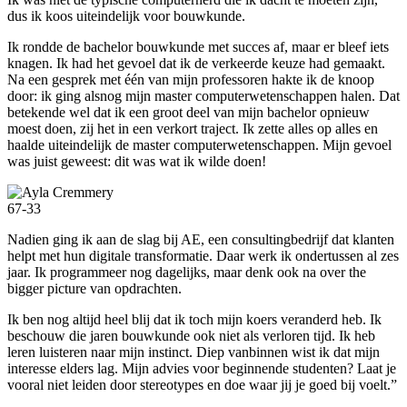
dus ik koos uiteindelijk voor bouwkunde.
Ik rondde de bachelor bouwkunde met succes af, maar er bleef iets
knagen. Ik had het gevoel dat ik de verkeerde keuze had gemaakt.
Na een gesprek met één van mijn professoren hakte ik de knoop
door: ik ging alsnog mijn master computerwetenschappen halen. Dat
betekende wel dat ik een groot deel van mijn bachelor opnieuw
moest doen, zij het in een verkort traject. Ik zette alles op alles en
haalde uiteindelijk de master computerwetenschappen. Mijn gevoel
was juist geweest: dit was wat ik wilde doen!
67-33
Nadien ging ik aan de slag bij AE, een consultingbedrijf dat klanten
helpt met hun digitale transformatie. Daar werk ik ondertussen al zes
jaar. Ik programmeer nog dagelijks, maar denk ook na over the
bigger picture van opdrachten.
Ik ben nog altijd heel blij dat ik toch mijn koers veranderd heb. Ik
beschouw die jaren bouwkunde ook niet als verloren tijd. Ik heb
leren luisteren naar mijn instinct. Diep vanbinnen wist ik dat mijn
interesse elders lag. Mijn advies voor beginnende studenten? Laat je
vooral niet leiden door stereotypes en doe waar jij je goed bij voelt.”