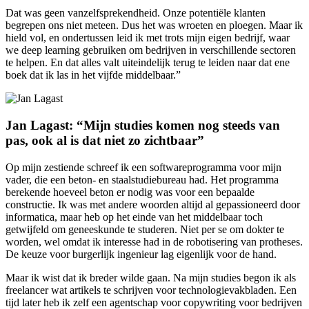
Dat was geen vanzelfsprekendheid. Onze potentiële klanten
begrepen ons niet meteen. Dus het was wroeten en ploegen. Maar ik
hield vol, en ondertussen leid ik met trots mijn eigen bedrijf, waar
we deep learning gebruiken om bedrijven in verschillende sectoren
te helpen. En dat alles valt uiteindelijk terug te leiden naar dat ene
boek dat ik las in het vijfde middelbaar.”
Jan Lagast: “Mijn studies komen nog steeds van
pas, ook al is dat niet zo zichtbaar”
Op mijn zestiende schreef ik een softwareprogramma voor mijn
vader, die een beton- en staalstudiebureau had. Het programma
berekende hoeveel beton er nodig was voor een bepaalde
constructie. Ik was met andere woorden altijd al gepassioneerd door
informatica, maar heb op het einde van het middelbaar toch
getwijfeld om geneeskunde te studeren. Niet per se om dokter te
worden, wel omdat ik interesse had in de robotisering van protheses.
De keuze voor burgerlijk ingenieur lag eigenlijk voor de hand.
Maar ik wist dat ik breder wilde gaan. Na mijn studies begon ik als
freelancer wat artikels te schrijven voor technologievakbladen. Een
tijd later heb ik zelf een agentschap voor copywriting voor bedrijven