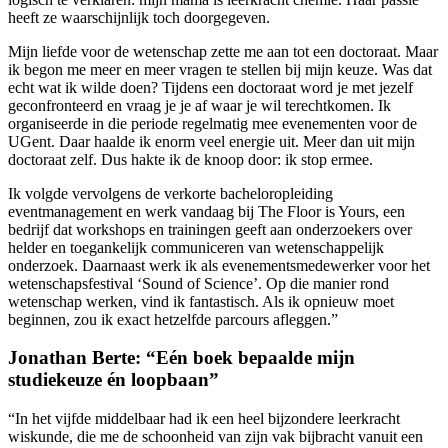
heeft ze waarschijnlijk toch doorgegeven.
Mijn liefde voor de wetenschap zette me aan tot een doctoraat. Maar
ik begon me meer en meer vragen te stellen bij mijn keuze. Was dat
echt wat ik wilde doen? Tijdens een doctoraat word je met jezelf
geconfronteerd en vraag je je af waar je wil terechtkomen. Ik
organiseerde in die periode regelmatig mee evenementen voor de
UGent. Daar haalde ik enorm veel energie uit. Meer dan uit mijn
doctoraat zelf. Dus hakte ik de knoop door: ik stop ermee.
Ik volgde vervolgens de verkorte bacheloropleiding
eventmanagement en werk vandaag bij The Floor is Yours, een
bedrijf dat workshops en trainingen geeft aan onderzoekers over
helder en toegankelijk communiceren van wetenschappelijk
onderzoek. Daarnaast werk ik als evenementsmedewerker voor het
wetenschapsfestival ‘Sound of Science’. Op die manier rond
wetenschap werken, vind ik fantastisch. Als ik opnieuw moet
beginnen, zou ik exact hetzelfde parcours afleggen.”
Jonathan Berte: “Eén boek bepaalde mijn
studiekeuze én loopbaan”
“In het vijfde middelbaar had ik een heel bijzondere leerkracht
wiskunde, die me de schoonheid van zijn vak bijbracht vanuit een