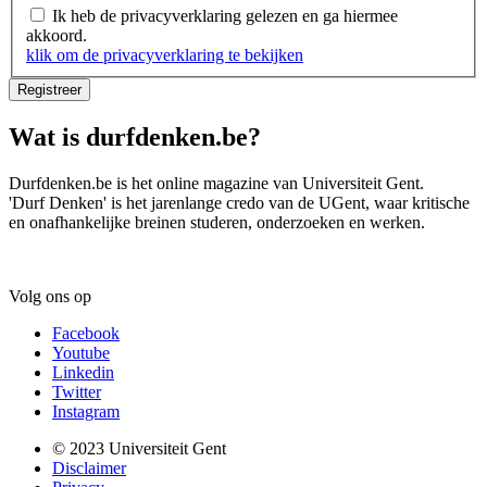
Ik heb de privacyverklaring gelezen en ga hiermee
akkoord.
klik om de privacyverklaring te bekijken
Wat is durfdenken.be?
Vragen
of
Durfdenken.be is het online magazine van Universiteit Gent.
'Durf Denken' is het jarenlange credo van de UGent, waar kritische
suggesties?
en onafhankelijke breinen studeren, onderzoeken en werken.
Volg ons op
Facebook
Youtube
Linkedin
Twitter
Instagram
Voet
© 2023 Universiteit Gent
Disclaimer